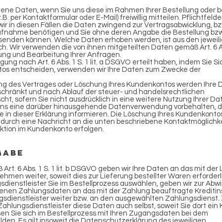
ne Daten, wenn Sie uns diese im Rahmen Ihrer Bestellung oder be
. per Kontaktformular oder E-Mail) freiwillig mitteilen. Pflichtfeld
ir in diesen Fällen die Daten zwingend zur Vertragsabwicklung, bz
ufnahme benötigen und Sie ohne deren Angabe die Bestellung bzw
enden können. Welche Daten erhoben werden, ist aus den jeweil
h. Wir verwenden die von ihnen mitgeteilten Daten gemäß Art. 6 Abs.
ng und Bearbeitung Ihrer Anfragen.
igung nach Art. 6 Abs. 1 S. 1 lit. a DSGVO erteilt haben, indem Sie Si
tos entscheiden, verwenden wir Ihre Daten zum Zwecke der
ng des Vertrages oder Löschung Ihres Kundenkontos werden Ihre D
schränkt und nach Ablauf der steuer- und handelsrechtlichen
ht, sofern Sie nicht ausdrücklich in eine weitere Nutzung Ihrer Da
r uns eine darüber hinausgehende Datenverwendung vorbehalten, d
Sie in dieser Erklärung informieren. Die Löschung Ihres Kundenkontos
durch eine Nachricht an die unten beschriebene Kontaktmöglichke
ktion im Kundenkonto erfolgen.
gabe
Art. 6 Abs. 1 S. 1 lit. b DSGVO geben wir Ihre Daten an das mit der
men weiter, soweit dies zur Lieferung bestellter Waren erforderlic
ienstleister Sie im Bestellprozess auswählen, geben wir zur Abwi
enen Zahlungsdaten an das mit der Zahlung beauftragte Kreditins
gsdienstleister weiter bzw. an den ausgewählten Zahlungsdienst. 
hlungsdienstleister diese Daten auch selbst, soweit Sie dort ein
sen Sie sich im Bestellprozess mit Ihren Zugangsdaten bei dem
den. Es gilt insoweit die Datenschutzerklärung des jeweiligen