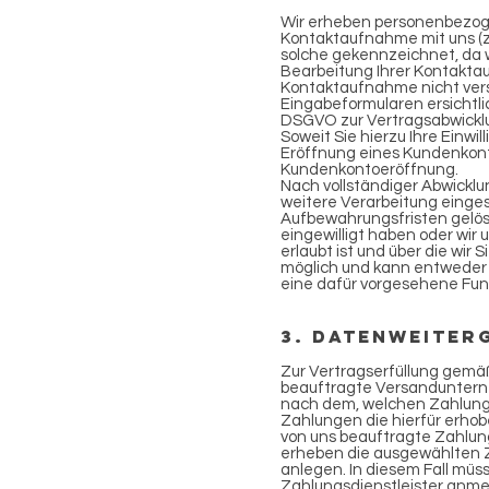
Wir erheben personenbezoge
Kontaktaufnahme mit uns (z.B
solche gekennzeichnet, da w
Bearbeitung Ihrer Kontakta
Kontaktaufnahme nicht vers
Eingabeformularen ersichtlic
DSGVO zur Vertragsabwicklu
Soweit Sie hierzu Ihre Einwill
Eröffnung eines Kundenkon
Kundenkontoeröffnung.
Nach vollständiger Abwicklu
weitere Verarbeitung einge
Aufbewahrungsfristen gelösc
eingewilligt haben oder wi
erlaubt ist und über die wir 
möglich und kann entweder 
eine dafür vorgesehene Fun
3. Datenweiter
Zur Vertragserfüllung gemäß 
beauftragte Versandunterneh
nach dem, welchen Zahlungsd
Zahlungen die hierfür erhob
von uns beauftragte Zahlun
erheben die ausgewählten Za
anlegen. In diesem Fall müs
Zahlungsdienstleister anmel