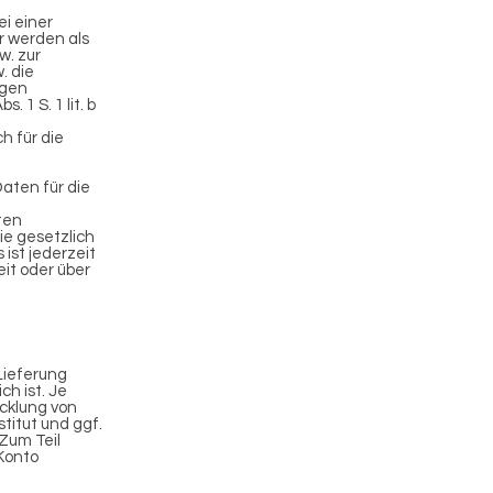
i einer
er werden als
w. zur
. die
igen
 1 S. 1 lit. b
ch für die
aten für die
ten
ie gesetzlich
 ist jederzeit
it oder über
 Lieferung
h ist. Je
cklung von
titut und ggf.
Zum Teil
 Konto