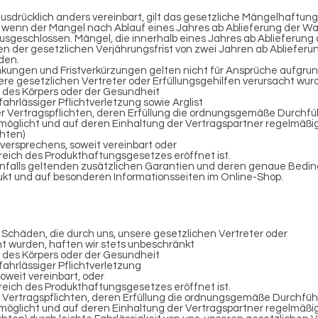
sdrücklich anders vereinbart, gilt das gesetzliche Mängelhaftung
 wenn der Mangel nach Ablauf eines Jahres ab Ablieferung der War
sgeschlossen. Mängel, die innerhalb eines Jahres ab Ablieferung
 der gesetzlichen Verjährungsfrist von zwei Jahren ab Ablieferu
den.
kungen und Fristverkürzungen gelten nicht für Ansprüche aufgru
ere gesetzlichen Vertreter oder Erfüllungsgehilfen verursacht wu
, des Körpers oder der Gesundheit
 fahrlässiger Pflichtverletzung sowie Arglist
er Vertragspflichten, deren Erfüllung die ordnungsgemäße Durchf
möglicht und auf deren Einhaltung der Vertragspartner regelmäßi
chten)
versprechens, soweit vereinbart oder
eich des Produkthaftungsgesetzes eröffnet ist.
nfalls geltenden zusätzlichen Garantien und deren genaue Bedi
dukt und auf besonderen Informationsseiten im Online-Shop.
Schäden, die durch uns, unsere gesetzlichen Vertreter oder
ht wurden, haften wir stets unbeschränkt
, des Körpers oder der Gesundheit
 fahrlässiger Pflichtverletzung
oweit vereinbart, oder
eich des Produkthaftungsgesetzes eröffnet ist.
r Vertragspflichten, deren Erfüllung die ordnungsgemäße Durchfü
möglicht und auf deren Einhaltung der Vertragspartner regelmäßi