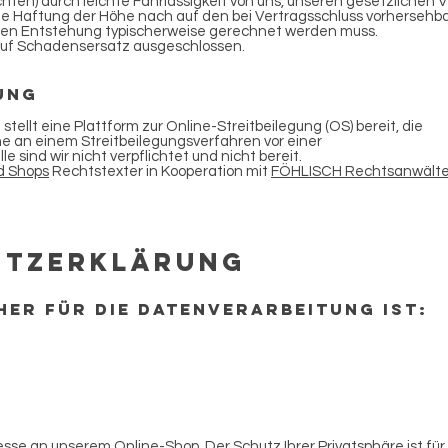
ichten) durch leichte Fahrlässigkeit von uns, unseren gesetzlichen 
 die Haftung der Höhe nach auf den bei Vertragsschluss vorhersehb
sen Entstehung typischerweise gerechnet werden muss.
auf Schadensersatz ausgeschlossen.
ung
tellt eine Plattform zur Online-Streitbeilegung (OS) bereit, die
e an einem Streitbeilegungsverfahren vor einer
e sind wir nicht verpflichtet und nicht bereit.
d Shops
Rechtstexter in Kooperation mit
FÖHLISCH Rechtsanwält
UTZerklärung
er für die Datenverarbeitung ist:
resse an unserem Online-Shop. Der Schutz Ihrer Privatsphäre ist für