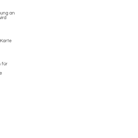
sung an
wird
 Karte
 für
e