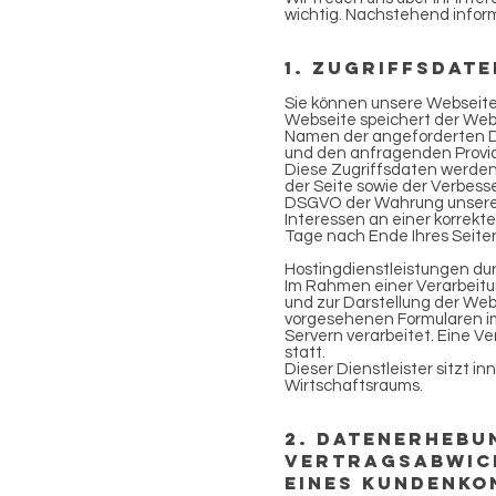
wichtig. Nachstehend inform
1. Zugriffsdat
Sie können unsere Webseite
Webseite speichert der Webs
Namen der angeforderten Da
und den anfragenden Provid
Diese Zugriffsdaten werden 
der Seite sowie der Verbesse
DSGVO der Wahrung unsere
Interessen an einer korrekt
Tage nach Ende Ihres Seite
Hostingdienstleistungen dur
Im Rahmen einer Verarbeitun
und zur Darstellung der Web
vorgesehenen Formularen im
Servern verarbeitet. Eine V
statt.
Dieser Dienstleister sitzt 
Wirtschaftsraums.
2. Datenerhebu
Vertragsabwick
eines Kundenko