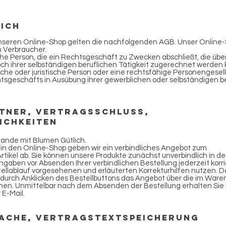
eich
 unseren Online-Shop gelten die nachfolgenden AGB. Unser Online
an Verbraucher.
iche Person, die ein Rechtsgeschäft zu Zwecken abschließt, die üb
ch ihrer selbständigen beruflichen Tätigkeit zugerechnet werden
iche oder juristische Person oder eine rechtsfähige Personengesell
htsgeschäfts in Ausübung ihrer gewerblichen oder selbständigen b
tner, Vertragsschluss,
ichkeiten
ande mit Blumen Gütlich.
e in den Online-Shop geben wir ein verbindliches Angebot zum
rtikel ab. Sie können unsere Produkte zunächst unverbindlich in d
ngaben vor Absenden Ihrer verbindlichen Bestellung jederzeit korri
stellablauf vorgesehenen und erläuterten Korrekturhilfen nutzen. D
durch Anklicken des Bestellbuttons das Angebot über die im Ware
n. Unmittelbar nach dem Absenden der Bestellung erhalten Sie
 E-Mail.
ache, Vertragstextspeicherung