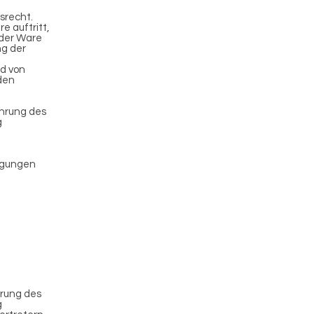
srecht.
e auftritt,
 der Ware
ng der
nd von
rden
ührung des
g
ngungen
hrung des
g