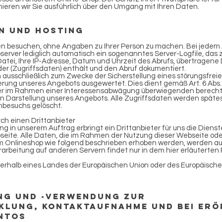
ieren wir Sie ausführlich über den Umgang mit Ihren Daten.
en und Hosting
n besuchen, ohne Angaben zu Ihrer Person zu machen. Bei jedem 
erver lediglich automatisch ein sogenanntes Server-Logfile, das z
tei, Ihre IP-Adresse, Datum und Uhrzeit des Abrufs, übertrage
er (Zugriffsdaten) enthält und den Abruf dokumentiert.
ausschließlich zum Zwecke der Sicherstellung eines störungsfreie
rung unseres Angebots ausgewertet. Dies dient gemäß Art. 6 Abs. 1 S
r im Rahmen einer Interessensabwägung überwiegenden berecht
en Darstellung unseres Angebots. Alle Zugriffsdaten werden späte
nbesuchs gelöscht.
ch einen Drittanbieter
g in unserem Auftrag erbringt ein Drittanbieter für uns die Diens
seite. Alle Daten, die im Rahmen der Nutzung dieser Webseite oder
 Onlineshop wie folgend beschrieben erhoben werden, werden au
erarbeitung auf anderen Servern findet nur in dem hier erläutert
innerhalb eines Landes der Europäischen Union oder des Europäisch
ng und -verwendung zur
lung, Kontaktaufnahme und bei Er
ntos