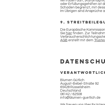
vertrauen darf, (Kardinalpfl
oder Erfüllungsgehilfen ist
Schaden begrenzt, mit des
Im Übrigen sind Ansprüche 
9. Streitbeileg
Die Europäische Kommission s
Sie
hier
finden. Zur Teilnahm
Verbraucherschlichtungsstell
AGB
erstellt mit dem
Truste
DATENSCH
Verantwortlich
Blumen Gütlich
August-Bebel-Straße 92
65428 Rüsselsheim
Deutschland
06142 / 62508
info@blumen-guetlich.de
Wir freuen uns über Ihr Inte