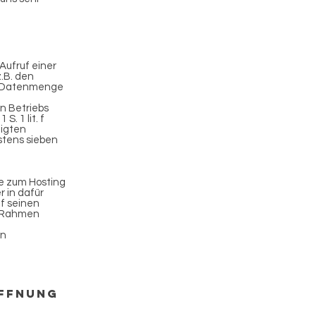
Aufruf einer
.B. den
ne Datenmenge
n Betriebs
. 1 lit. f
igten
stens sieben
te zum Hosting
 in dafür
f seinen
en Rahmen
en
öffnung