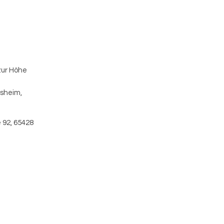
zur Höhe
fsheim,
 92, 65428