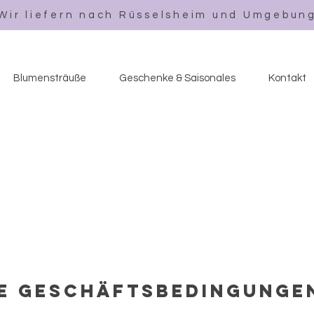
Wir liefern nach Rüsselsheim und Umgebun
Blumensträuße
Geschenke & Saisonales
Kontakt
e Geschäftsbedingunge