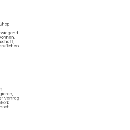
-Shop
erwiegend
 können.
schaft,
eruflichen
en
gieren,
er Vertrag
nkorb
 noch