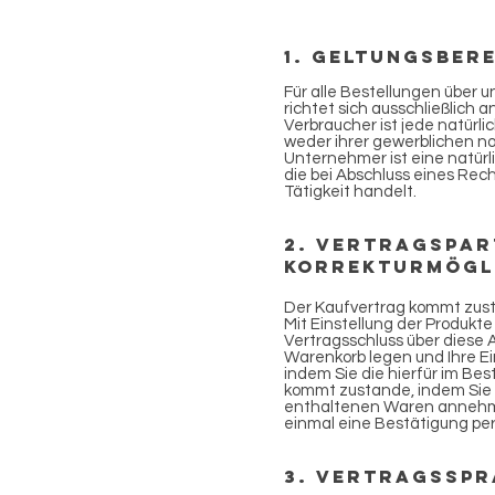
1. Geltungsber
Für alle Bestellungen über
richtet sich ausschließlich 
Verbraucher ist jede natürl
weder ihrer gewerblichen no
Unternehmer ist eine natürl
die bei Abschluss eines Rec
Tätigkeit handelt.
2. Vertragspar
Korrekturmögl
Der Kaufvertrag kommt zust
Mit Einstellung der Produkt
Vertragsschluss über diese A
Warenkorb legen und Ihre Ei
indem Sie die hierfür im Be
kommt zustande, indem Sie 
enthaltenen Waren annehme
einmal eine Bestätigung per
3. Vertragsspr