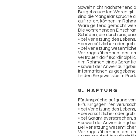
Soweit nicht nachstehend au
Bei gebrauchten Waren gilt:
sind die Mängelansprüche au
auftreten, können im Rahmen
Ware geltend gemacht wer
Die vorstehenden Einschrän
Schäden, die durch uns, uns
• bei Verletzung des Lebens
• bei vorsätzlicher oder grob
• bei Verletzung wesentlich
Vertrages überhaupt erst er
vertrauen darf (Kardinalpfli
• im Rahmen eines Garantie
• soweit der Anwendungsber
Informationen zu gegebene
finden Sie jeweils beim Pro
8. Haftung
Für Ansprüche aufgrund von 
Erfüllungsgehilfen verursac
• bei Verletzung des Lebens
• bei vorsätzlicher oder grob
• bei Garantieversprechen, s
• soweit der Anwendungsber
Bei Verletzung wesentliche
Vertrages überhaupt erst er