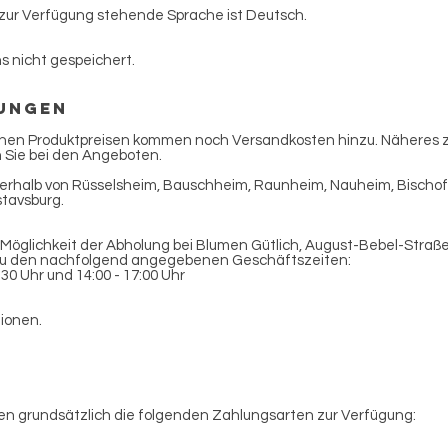
 zur Verfügung stehende Sprache ist Deutsch.
s nicht gespeichert.
gungen
nen Produktpreisen kommen noch Versandkosten hinzu. Näheres 
 Sie bei den Angeboten.
innerhalb von Rüsselsheim, Bauschheim, Raunheim, Nauheim, Bischo
tavsburg.
 Möglichkeit der Abholung bei Blumen Gütlich, August-Bebel-Straße
zu den nachfolgend angegebenen Geschäftszeiten:
:30 Uhr und 14:00 - 17:00 Uhr
tionen.
en grundsätzlich die folgenden Zahlungsarten zur Verfügung: