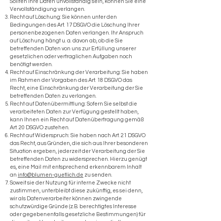
Sollten Ihre Daten unvollständig sein, können Sie eine
Vervollständigung verlangen.
Recht auf Löschung: Sie können unter den
Bedingungen des Art. 17 DSGVO die Löschung Ihrer
personenbezogenen Daten verlangen. Ihr Anspruch
auf Löschung hängt u. a. davon ab, ob die Sie
betreffenden Daten von uns zur Erfüllung unserer
gesetzlichen oder vertraglichen Aufgaben noch
benötigt werden.
Recht auf Einschränkung der Verarbeitung: Sie haben
im Rahmen der Vorgaben des Art. 18 DSGVO das
Recht, eine Einschränkung der Verarbeitung der Sie
betreffenden Daten zu verlangen.
Recht auf Datenübermittlung: Sofern Sie selbst die
verarbeiteten Daten zur Verfügung gestellt haben,
kann Ihnen ein Recht auf Datenübertragung gemäß
Art. 20 DSGVO zustehen.
Recht auf Widerspruch: Sie haben nach Art. 21 DSGVO
das Recht, aus Gründen, die sich aus Ihrer besonderen
Situation ergeben, jederzeit der Verarbeitung der Sie
betreffenden Daten zu widersprechen. Hierzu genügt
es, eine Mail mit entsprechend erkennbarem Inhalt
an
info@blumen-guetlich.de
zu senden.
Soweit sie der Nutzung für interne Zwecke nicht
zustimmen, unterbleibt diese zukünftig, es sei denn,
wir als Datenverarbeiter können zwingende
schutzwürdige Gründe (z.B. berechtigtes Interesse
oder gegebenenfalls gesetzliche Bestimmungen) für