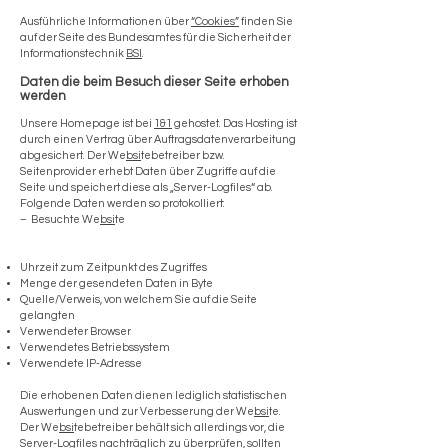
Ausführliche Informationen über
“Cookies”
finden Sie
auf der Seite des Bundesamtes für die Sicherheit der
Informationstechnik
BSI
.
Daten die beim Besuch dieser Seite erhoben
werden
Unsere Homepage ist bei
1&1
gehostet. Das Hosting ist
durch einen Vertrag über Auftragsdatenverarbeitung
abgesichert. Der We
bsi
tebetreiber bzw.
Seitenprovider erhebt Daten über Zugriffe auf die
Seite und speichert diese als „Server-Logfiles“ ab.
Folgende Daten werden so protokolliert:
– Besuchte We
bsi
te
Uhrzeit zum Zeitpunkt des Zugriffes
Menge der gesendeten Daten in Byte
Quelle/Verweis, von welchem Sie auf die Seite
gelangten
Verwendeter Browser
Verwendetes Betriebssystem
Verwendete IP-Adresse
Die erhobenen Daten dienen lediglich statistischen
Auswertungen und zur Verbesserung der We
bsi
te.
Der We
bsi
tebetreiber behält sich allerdings vor, die
Server-Logfiles nachträglich zu überprüfen, sollten