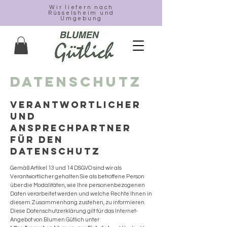
Wir liefern nach
Rüsselsheim und
Umgebung
DATENSCHUTZ
Verantwortlicher
und
Ansprechpartner
für den
Datenschutz
Gemäß Artikel 13 und 14 DSGVO sind wir als
Verantwortlicher gehalten Sie als betroffene Person
über die Modalitäten, wie Ihre personenbezogenen
Daten verarbeitet werden und welche Rechte Ihnen in
diesem Zusammenhang zustehen, zu informieren.
Diese Datenschutzerklärung gilt für das Internet-
Angebot von Blumen Gütlich unter