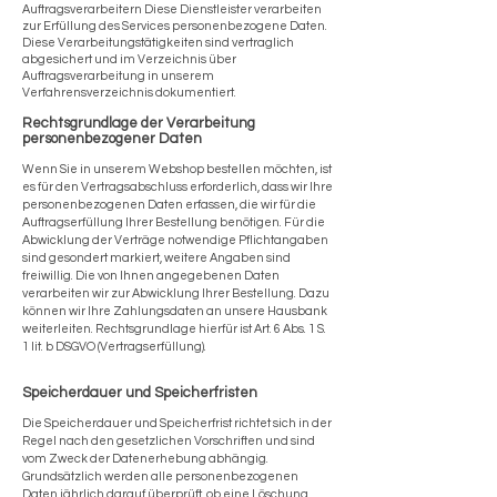
Auftragsverarbeitern Diese Dienstleister verarbeiten
zur Erfüllung des Services personenbezogene Daten.
Diese Verarbeitungstätigkeiten sind vertraglich
abgesichert und im Verzeichnis über
Auftragsverarbeitung in unserem
Verfahrensverzeichnis dokumentiert.
Rechtsgrundlage der Verarbeitung
personenbezogener Daten
Wenn Sie in unserem Webshop bestellen möchten, ist
es für den Vertragsabschluss erforderlich, dass wir Ihre
personenbezogenen Daten erfassen, die wir für die
Auftragserfüllung Ihrer Bestellung benötigen. Für die
Abwicklung der Verträge notwendige Pflichtangaben
sind gesondert markiert, weitere Angaben sind
freiwillig. Die von Ihnen angegebenen Daten
verarbeiten wir zur Abwicklung Ihrer Bestellung. Dazu
können wir Ihre Zahlungsdaten an unsere Hausbank
weiterleiten. Rechtsgrundlage hierfür ist Art. 6 Abs. 1 S.
1 lit. b DSGVO (Vertragserfüllung).
Speicherdauer und Speicherfristen
Die Speicherdauer und Speicherfrist richtet sich in der
Regel nach den gesetzlichen Vorschriften und sind
vom Zweck der Datenerhebung abhängig.
Grundsätzlich werden alle personenbezogenen
Daten jährlich darauf überprüft, ob eine Löschung