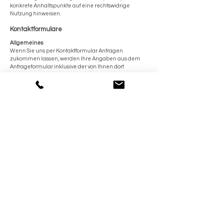
konkrete Anhaltspunkte auf eine rechtswidrige
Nutzung hinweisen.
Kontaktformulare
Allgemeines
Wenn Sie uns per Kontaktformular Anfragen
zukommen lassen, werden Ihre Angaben aus dem
Anfrageformular inklusive der von Ihnen dort
angegebenen Kontaktdaten zwecks Bearbeitung der
Anfrage und für den Fall von Anschlussfragen bei uns
gespeichert. Diese Daten geben wir nicht ohne Ihre
Einwilligung weiter.
Speicherdauer
Die unmittelbar von uns über das Kontaktformular
erfassten Daten werden von unseren Systemen
gelöscht, sobald der Zweck für ihre Speicherung
entfällt, Sie uns zur Löschung auffordern, Ihre
Einwilligung zur Speicherung widerrufen oder der
Zweck für die Datenspeicherung entfällt.
Gespeicherte Cookies verbleiben auf Ihrem Endgerät,
bis Sie sie löschen. Zwingende gesetzliche
Bestimmungen – insb. Aufbewahrungsfristen –
bleiben unberührt.
Rechtsgrundlage
Die Datenverarbeitung erfolgt auf Grundlage Ihrer