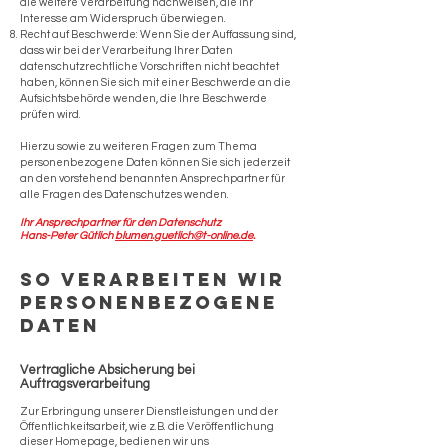
die weitere Verarbeitung nachweisen, die Ihr
Interesse am Widerspruch überwiegen.
Recht auf Beschwerde: Wenn Sie der Auffassung sind,
dass wir bei der Verarbeitung Ihrer Daten
datenschutzrechtliche Vorschriften nicht beachtet
haben, können Sie sich mit einer Beschwerde an die
Aufsichtsbehörde wenden, die Ihre Beschwerde
prüfen wird.
Hierzu sowie zu weiteren Fragen zum Thema
personenbezogene Daten können Sie sich jederzeit
an den vorstehend benannten Ansprechpartner für
alle Fragen des Datenschutzes wenden.
Ihr Ansprechpartner für den Datenschutz
Hans-Peter Gütlich
blumen.guetlich@t-online.de
.
So verarbeiten wir
personenbezogene
Daten
Vertragliche Absicherung bei
Auftragsverarbeitung
Zur Erbringung unserer Dienstleistungen und der
Öffentlichkeitsarbeit, wie z.B. die Veröffentlichung
dieser Homepage, bedienen wir uns