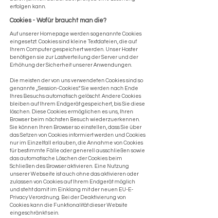
erfolgen kann.
Cookies - Wofür braucht man die?
Auf unserer Homepage werden sogenannte Cookies
eingesetzt. Cookies sind kleine Textdateien, die auf
Ihrem Computer gespeichert werden. Unser Hoster
benötigen sie zur Lastverteilung der Server und der
Erhöhung der Sicherheit unserer Anwendungen.
Die meisten der von uns verwendeten Cookies sind so
genannte „Session-Cookies“. Sie werden nach Ende
Ihres Besuchs automatisch gelöscht. Andere Cookies
bleiben auf Ihrem Endgerät gespeichert, bis Sie diese
löschen. Diese Cookies ermöglichen es uns, Ihren
Browser beim nächsten Besuch wiederzuerkennen.
Sie können Ihren Browser so einstellen, dass Sie über
das Setzen von Cookies informiert werden und Cookies
nur im Einzelfall erlauben, die Annahme von Cookies
für bestimmte Fälle oder generell ausschließen sowie
das automatische Löschen der Cookies beim
Schließen des Browser aktivieren. Eine Nutzung
unserer Webseite ist auch ohne das aktivieren oder
zulassen von Cookies auf Ihrem Endgerät möglich
und steht damit im Einklang mit der neuen EU-E-
Privacy Verordnung. Bei der Deaktivierung von
Cookies kann die Funktionalität dieser Website
eingeschränkt sein.