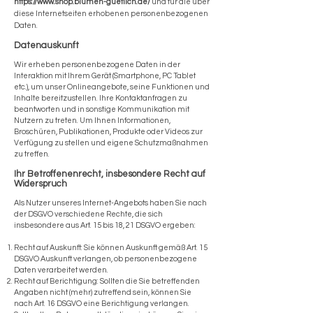
https://www.shop.blumen-guetlich.de/
und für die über
diese Internetseiten erhobenen personenbezogenen
Daten.
Datenauskunft
Wir erheben personenbezogene Daten in der
Interaktion mit Ihrem Gerät (Smartphone, PC Tablet
etc.), um unser Onlineangebote, seine Funktionen und
Inhalte bereitzustellen. Ihre Kontaktanfragen zu
beantworten und in sonstige Kommunikation mit
Nutzern zu treten. Um Ihnen Informationen,
Broschüren, Publikationen, Produkte oder Videos zur
Verfügung zu stellen und eigene Schutzmaßnahmen
zu treffen.
Ihr Betroffenenrecht, insbesondere Recht auf
Widerspruch
Als Nutzer unseres Internet-Angebots haben Sie nach
der DSGVO verschiedene Rechte, die sich
insbesondere aus Art. 15 bis 18, 21 DSGVO ergeben:
Recht auf Auskunft: Sie können Auskunft gemäß Art. 15
DSGVO Auskunft verlangen, ob personenbezogene
Daten verarbeitet werden.
Recht auf Berichtigung: Sollten die Sie betreffenden
Angaben nicht (mehr) zutreffend sein, können Sie
nach Art. 16 DSGVO eine Berichtigung verlangen.