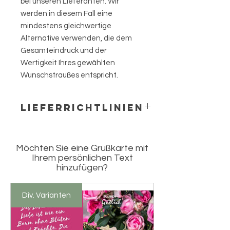
bei unseren Lieferanten. Wir
werden in diesem Fall eine
mindestens gleichwertige
Alternative verwenden, die dem
Gesamteindruck und der
Wertigkeit Ihres gewählten
Wunschstraußes entspricht.
LIEFERRICHTLINIEN
In unserem Shop bieten wir Ihnen die
Möglichkeit, Blumensträuße online
Möchten Sie eine Grußkarte mit
zu bestellen und nach
Ihrem persönlichen Text
Rüsselsheim, Raunheim und
hinzufügen?
Nauheim liefern zu lassen. Alternativ
können Sie die Blumen persönlich in
unserem Blumenladen in
Div. Varianten
Rüsselsheim abholen.
Bei Bestelleingang bis 12 Uhr