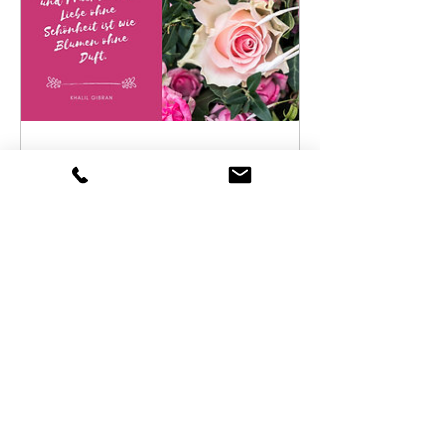
können Blumensträuße ab dem
nächsten Tag (Mo.-Sa.) abgeholt
bzw. geliefert werden.
Möchten Sie mit den Blumen
jemanden überraschen oder
beschenken?
Bitte nennen Sie uns Ihr
Postkarte
Wunschdatum zur Abholung oder
Lieferung sowie ggf. eine
abweichende Lieferadresse (falls
Preis
1,50€
bspw. Geschenk) im Warenkorb.
Reguläre Abholzeiten:
Div. Varianten
Montag, Dienstag, Donnerstag,
Freitag: 08:30 - 13:00 Uhr & 14:00 -
18:00 Uhr
Mittwoch & Samstag: 08:30 - 13:00
Uhr