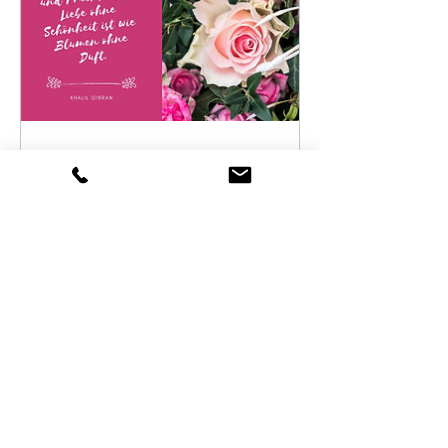
können Blumensträuße ab dem
nächsten Tag (Mo.-Sa.) abgeholt
bzw. geliefert werden.
Möchten Sie mit den Blumen
jemanden überraschen oder
beschenken?
Bitte nennen Sie uns Ihr
Postkarte
Wunschdatum zur Abholung oder
Lieferung sowie ggf. eine
abweichende Lieferadresse (falls
Preis
1,50€
bspw. Geschenk) im Warenkorb.
Reguläre Abholzeiten:
Div. Varianten
Montag, Dienstag, Donnerstag,
Freitag: 08:30 - 18:00 Uhr
Mittwoch & Samstag: 08:30 - 13:00
Uhr
Sonntag: Geschlossen