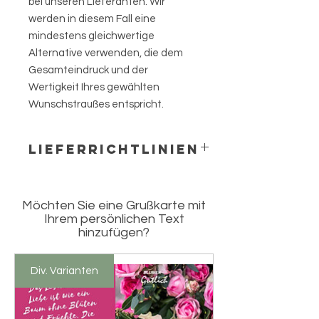
bei unseren Lieferanten. Wir
werden in diesem Fall eine
mindestens gleichwertige
Alternative verwenden, die dem
Gesamteindruck und der
Wertigkeit Ihres gewählten
Wunschstraußes entspricht.
LIEFERRICHTLINIEN
In unserem Shop bieten wir Ihnen die
Möglichkeit, Blumensträuße online
Möchten Sie eine Grußkarte mit
zu bestellen und nach
Ihrem persönlichen Text
Rüsselsheim, Raunheim und
hinzufügen?
Nauheim liefern zu lassen. Alternativ
können Sie die Blumen persönlich in
unserem Blumenladen in
Div. Varianten
Rüsselsheim abholen.
Bei Bestelleingang bis 12 Uhr